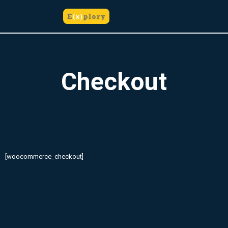
do
Skip
treści
to
content
Checkout
[woocommerce_checkout]