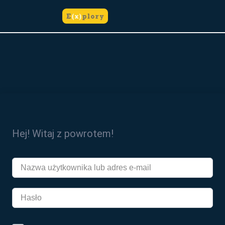
do
treści
Hej! Witaj z powrotem!