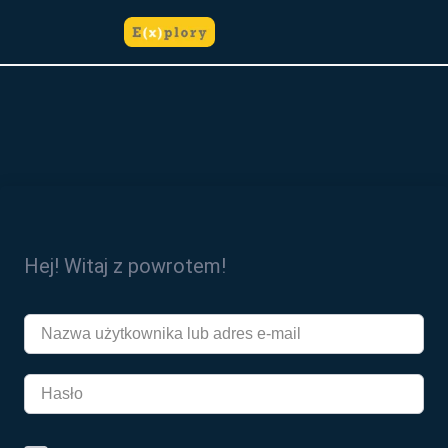
do
treści
Hej! Witaj z powrotem!