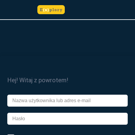
do
treści
Hej! Witaj z powrotem!