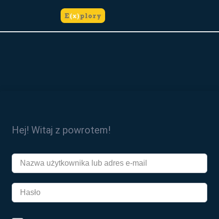
do
treści
Hej! Witaj z powrotem!