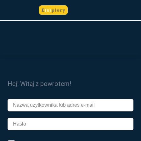
do
treści
Hej! Witaj z powrotem!